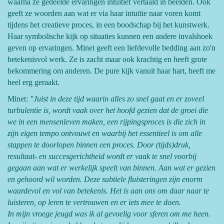
waarna ze gedeelde ervaringen intuïtief vertaald in beelden. Ook
geeft ze woorden aan wat er via haar intuïtie naar voren komt
tijdens het creatieve proces, in een boodschap bij het kunstwerk.
Haar symbolische kijk op situaties kunnen een andere invalshoek
geven op ervaringen. Minet geeft een liefdevolle bedding aan zo'n
betekenisvol werk. Ze is zacht maar ook krachtig en heeft grote
bekommering om anderen. De pure kijk vanuit haar hart, heeft me
heel erg geraakt.
Minet:
"Juist in deze tijd waarin alles zo snel gaat en er zoveel
turbulentie is, wordt vaak over het hoofd gezien dat de groei die
we in een mensenleven maken, een rijpingsproces is die zich in
zijn eigen tempo ontvouwt en waarbij het essentieel is om alle
stappen te doorlopen binnen een proces. Door (tijds)druk,
resultaat- en succesgerichtheid wordt er vaak te snel voorbij
gegaan aan wat er werkelijk speelt van binnen. Aan wat er gezien
en gehoord wil worden. Deze subtiele fluisteringen zijn enorm
waardevol en vol van betekenis. Het is aan ons om daar naar te
luisteren, op leren te vertrouwen en er iets mee te doen.
In mijn vroege jeugd was ik al gevoelig voor sferen om me heen.