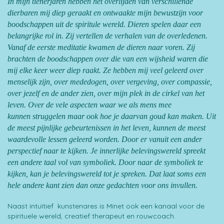
In mijn tienerjaren hebben het overlijden van verschillende
dierbaren mij diep geraakt en ontwaakte mijn bewustzijn voor
boodschappen uit de spiritule wereld. Dieren spelen daar een
belangrijke rol in. Zij vertellen de verhalen van de overledenen.
Vanaf de eerste meditatie kwamen de dieren naar voren. Zij
brachten de boodschappen over die van een wijsheid waren die
mij elke keer weer diep raakt. Ze hebben mij veel geleerd over
menselijk zijn, over mededogen, over vergeving, over compassie,
over jezelf en de ander zien, over mijn plek in de cirkel van het
leven. Over de vele aspecten waar we als mens mee
kunnen struggelen maar ook hoe je daarvan goud kan maken. Uit
de meest pijnlijke gebeurtenissen in het leven, kunnen de meest
waardevolle lessen geleerd worden. Door er vanuit een ander
perspectief naar te kijken. Je innerlijke belevingswereld spreekt
een andere taal vol van symboliek. Door naar de symboliek te
kijken, kan je belevingswereld tot je spreken. Dat laat soms een
hele andere kant zien dan onze gedachten voor ons invullen.
Naast intuïtief kunstenares is Minet ook een kanaal voor de
spirituele wereld, creatief therapeut en rouwcoach.